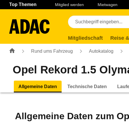
Navigation
Suche
Seiteninhalt
Fußzeile
Top Themen
Mitglied werden
Mietwagen
Mitgliedschaft
Reise &
Rund ums Fahrzeug
Autokatalog
Opel Rekord 1.5 Olymat
Allgemeine Daten
Technische Daten
Lauf
Allgemeine Daten zum
Op