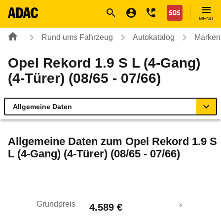
Navigation
Suche
Seiteninhalt
Fußzeile
Nothilfe
MENÜ
Rund ums Fahrzeug
Autokatalog
Marken
Opel Rekord 1.9 S L (4-Gang)
(4-Türer) (08/65 - 07/66)
Allgemeine Daten
Allgemeine Daten
Allgemeine Daten zum
Opel Rekord 1.9 S
L (4-Gang) (4-Türer) (08/65 - 07/66)
Technische Daten
Laufende Kosten
Grundpreis
4.589 €
Rückrufe & Mängel