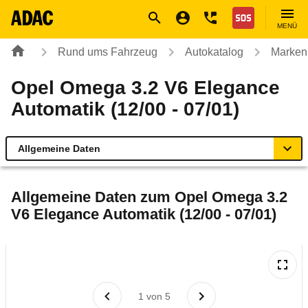
Navigation
Suche
Seiteninhalt
Fußzeile
Nothilfe
MENÜ
Rund ums Fahrzeug
Autokatalog
Marken
Opel Omega 3.2 V6 Elegance
Automatik (12/00 - 07/01)
Allgemeine Daten
Allgemeine Daten
Allgemeine Daten zum
Opel Omega 3.2
V6 Elegance Automatik (12/00 - 07/01)
Technische Daten
Ähnliche Autotests
Laufende Kosten
1
von
5