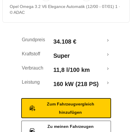
Opel Omega 3.2 V6 Elegance Automatik (12/00 - 07/01) 1
Rückrufe & Mängel
© ADAC
Grundpreis
34.108 €
Kraftstoff
Super
Verbrauch
11,8 l/100 km
Leistung
160 kW (218 PS)
Zum Fahrzeugvergleich
hinzufügen
Zu meinen Fahrzeugen