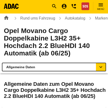
Navigation
Suche
Seiteninhalt
Fußzeile
Nothilfe
MENÜ
Rund ums Fahrzeug
Autokatalog
Marken
Opel Movano Cargo
Doppelkabine L3H2 35+
Hochdach 2.2 BlueHDI 140
Automatik (ab 06/25)
Allgemeine Daten
Allgemeine Daten
Allgemeine Daten zum
Opel Movano
Cargo Doppelkabine L3H2 35+ Hochdach
Technische Daten
2.2 BlueHDI 140 Automatik (ab 06/25)
Rückrufe & Mängel