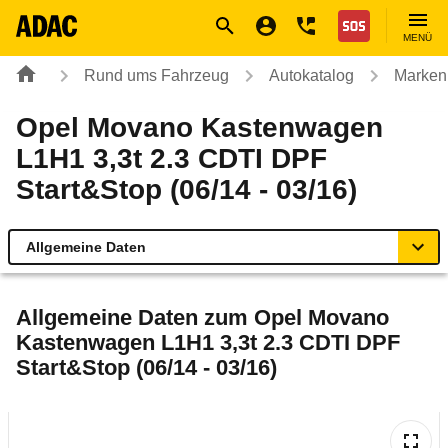
Navigation
Suche
Seiteninhalt
Fußzeile
Nothilfe
MENÜ
Rund ums Fahrzeug
Autokatalog
Marken
Opel Movano Kastenwagen
L1H1 3,3t 2.3 CDTI DPF
Start&Stop (06/14 - 03/16)
Allgemeine Daten
Allgemeine Daten
Allgemeine Daten zum
Opel Movano
Kastenwagen L1H1 3,3t 2.3 CDTI DPF
Technische Daten
Start&Stop (06/14 - 03/16)
Rückrufe & Mängel