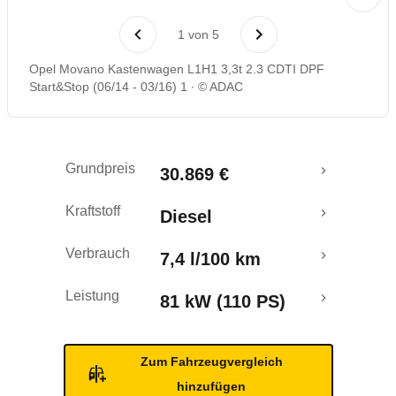
1
von
5
Opel Movano Kastenwagen L1H1 3,3t 2.3 CDTI DPF
Start&Stop (06/14 - 03/16) 1
© ADAC
Grundpreis
30.869 €
Kraftstoff
Diesel
Verbrauch
7,4 l/100 km
Leistung
81 kW (110 PS)
Zum Fahrzeugvergleich
hinzufügen