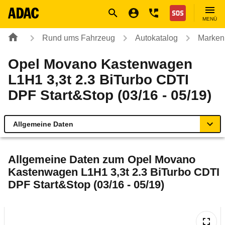
Navigation
Suche
Seiteninhalt
Fußzeile
Nothilfe
MENÜ
Rund ums Fahrzeug
Autokatalog
Marken
Opel Movano Kastenwagen
L1H1 3,3t 2.3 BiTurbo CDTI
DPF Start&Stop (03/16 - 05/19)
Allgemeine Daten
Allgemeine Daten
Allgemeine Daten zum
Opel Movano
Kastenwagen L1H1 3,3t 2.3 BiTurbo CDTI
Technische Daten
DPF Start&Stop (03/16 - 05/19)
Rückrufe & Mängel