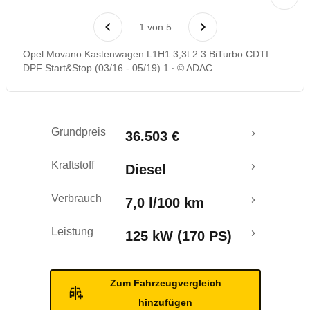
1
von
5
Opel Movano Kastenwagen L1H1 3,3t 2.3 BiTurbo CDTI
DPF Start&Stop (03/16 - 05/19) 1
© ADAC
Grundpreis
36.503 €
Kraftstoff
Diesel
Verbrauch
7,0 l/100 km
Leistung
125 kW (170 PS)
Zum Fahrzeugvergleich
hinzufügen