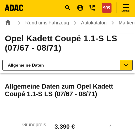
Navigation
Suche
Seiteninhalt
Fußzeile
Nothilfe
MENÜ
Rund ums Fahrzeug
Autokatalog
Marken
Opel Kadett Coupé 1.1-S LS
(07/67 - 08/71)
Allgemeine Daten
Allgemeine Daten
Allgemeine Daten zum
Opel Kadett
Coupé 1.1-S LS (07/67 - 08/71)
Technische Daten
Laufende Kosten
Grundpreis
3.390 €
Rückrufe & Mängel