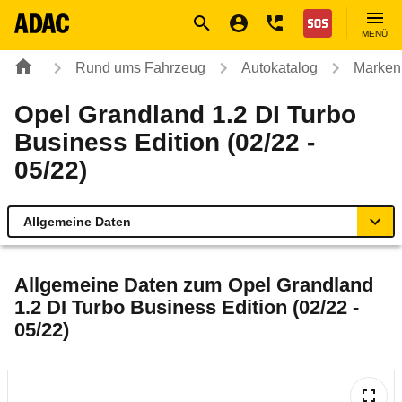
Navigation
Suche
Seiteninhalt
Fußzeile
Nothilfe
MENÜ
Rund ums Fahrzeug
Autokatalog
Marken
Opel Grandland 1.2 DI Turbo
Business Edition (02/22 -
05/22)
Allgemeine Daten
Allgemeine Daten
Allgemeine Daten zum
Opel Grandland
1.2 DI Turbo Business Edition (02/22 -
Technische Daten
05/22)
Ähnliche Autotests