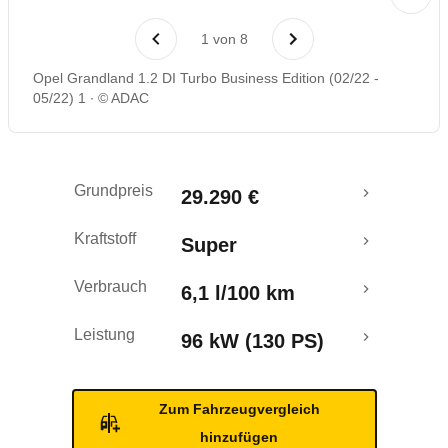
Laufende Kosten
1
von
8
Rückrufe & Mängel
Opel Grandland 1.2 DI Turbo Business Edition (02/22 -
05/22) 1
© ADAC
Ecotest
Grundpreis
29.290 €
Kraftstoff
Super
Verbrauch
6,1 l/100 km
Leistung
96 kW (130 PS)
Zum Fahrzeugvergleich
hinzufügen