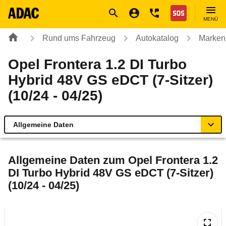
Navigation
Suche
Seiteninhalt
Fußzeile
Nothilfe
MENÜ
Rund ums Fahrzeug
Autokatalog
Marken
Opel Frontera 1.2 DI Turbo
Hybrid 48V GS eDCT (7-Sitzer)
(10/24 - 04/25)
Allgemeine Daten
Allgemeine Daten
Allgemeine Daten zum
Opel Frontera 1.2
DI Turbo Hybrid 48V GS eDCT (7-Sitzer)
Technische Daten
(10/24 - 04/25)
Ähnliche Autotests