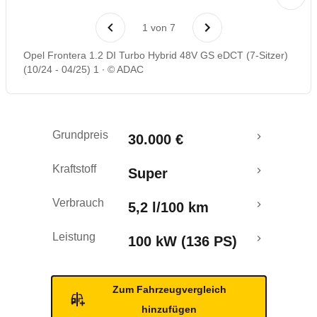
Laufende Kosten
1
von
7
Rückrufe & Mängel
Opel Frontera 1.2 DI Turbo Hybrid 48V GS eDCT (7-Sitzer)
(10/24 - 04/25) 1
© ADAC
Grundpreis
30.000 €
Kraftstoff
Super
Verbrauch
5,2 l/100 km
Leistung
100 kW (136 PS)
Zum Fahrzeugvergleich
hinzufügen