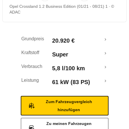
Opel Crossland 1.2 Business Edition (01/21 - 08/21) 1
©
Rückrufe & Mängel
ADAC
Grundpreis
20.920 €
Kraftstoff
Super
Verbrauch
5,8 l/100 km
Leistung
61 kW (83 PS)
Zum Fahrzeugvergleich
hinzufügen
Zu meinen Fahrzeugen