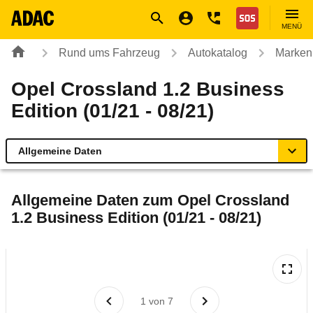
Navigation
Suche
Seiteninhalt
Fußzeile
Nothilfe
MENÜ
Rund ums Fahrzeug
Autokatalog
Marken
Opel Crossland 1.2 Business
Edition (01/21 - 08/21)
Allgemeine Daten
Allgemeine Daten
Allgemeine Daten zum
Opel Crossland
1.2 Business Edition (01/21 - 08/21)
Technische Daten
Ähnliche Autotests
Laufende Kosten
1
von
7