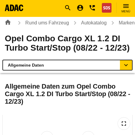
Navigation
Suche
Seiteninhalt
Fußzeile
Nothilfe
MENÜ
Rund ums Fahrzeug
Autokatalog
Marken
Opel Combo Cargo XL 1.2 DI
Turbo Start/Stop (08/22 - 12/23)
Allgemeine Daten
Allgemeine Daten
Allgemeine Daten zum
Opel Combo
Cargo XL 1.2 DI Turbo Start/Stop (08/22 -
Technische Daten
12/23)
Ähnliche Autotests
Laufende Kosten