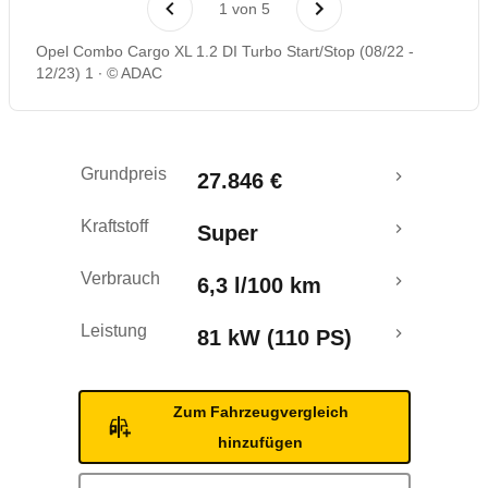
1
von
5
Rückrufe & Mängel
Opel Combo Cargo XL 1.2 DI Turbo Start/Stop (08/22 -
12/23) 1
© ADAC
Grundpreis
27.846 €
Kraftstoff
Super
Verbrauch
6,3 l/100 km
Leistung
81 kW (110 PS)
Zum Fahrzeugvergleich
hinzufügen