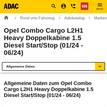
Navigation
Suche
Seiteninhalt
Fußzeile
Nothilfe
MENÜ
Rund ums Fahrzeug
Autokatalog
Marken
Opel Combo Cargo L2H1
Heavy Doppelkabine 1.5
Diesel Start/Stop (01/24 -
06/24)
Allgemeine Daten
Allgemeine Daten
Allgemeine Daten zum
Opel Combo
Cargo L2H1 Heavy Doppelkabine 1.5
Technische Daten
Diesel Start/Stop (01/24 - 06/24)
Laufende Kosten