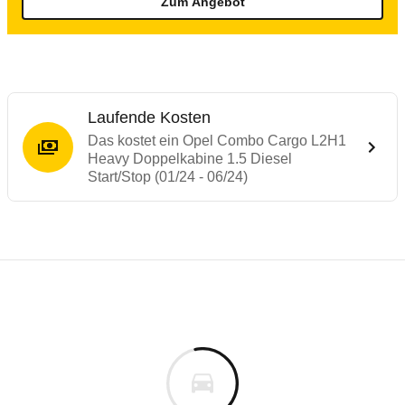
Zum Angebot
Laufende Kosten
Das kostet ein Opel Combo Cargo L2H1
Heavy Doppelkabine 1.5 Diesel
Start/Stop (01/24 - 06/24)
Laufende Kosten
Rückrufe & Mängel des Opel Combo
Technische Daten des
Opel Combo Cargo L
Individuelle Berechnung
Berechnung
€
Alle Rückrufe
is
33.373 €
Fahrzeugpreis