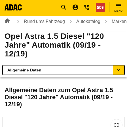
Navigation
Suche
Seiteninhalt
Fußzeile
Nothilfe
MENÜ
Rund ums Fahrzeug
Autokatalog
Marken
Opel Astra 1.5 Diesel "120
Jahre" Automatik (09/19 -
12/19)
Allgemeine Daten
Allgemeine Daten
Allgemeine Daten zum
Opel Astra 1.5
Diesel "120 Jahre" Automatik (09/19 -
Technische Daten
12/19)
Ähnliche Autotests