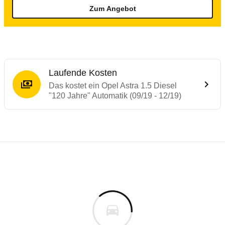
Zum Angebot
Laufende Kosten
Das kostet ein Opel Astra 1.5 Diesel
"120 Jahre" Automatik (09/19 - 12/19)
Testergebnisse von ähnlichen Autos
Laufende Kosten
Rückrufe & Mängel des Opel Astra
Technische Daten des
Opel Astra 1.5 Dies
Hier finden Sie eine Übersicht aller Autotests aus de
Individuelle Berechnung
Berechnung
€
Rückruf
is
31.055 €
Fahrzeugpreis