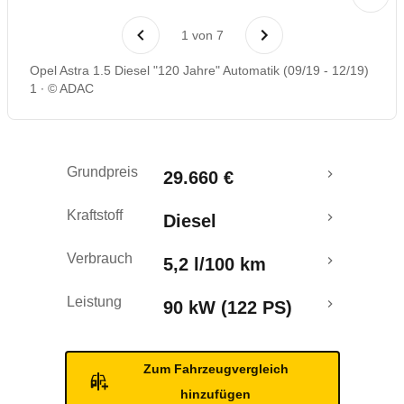
Laufende Kosten
1
von
7
Rückrufe & Mängel
Opel Astra 1.5 Diesel "120 Jahre" Automatik (09/19 - 12/19)
1
© ADAC
Grundpreis
29.660 €
Kraftstoff
Diesel
Verbrauch
5,2 l/100 km
Leistung
90 kW (122 PS)
Zum Fahrzeugvergleich
hinzufügen