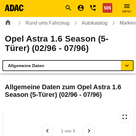
Navigation
Suche
Seiteninhalt
Fußzeile
Nothilfe
MENÜ
Rund ums Fahrzeug
Autokatalog
Marken
Opel Astra 1.6 Season (5-
Türer) (02/96 - 07/96)
Allgemeine Daten
Allgemeine Daten
Allgemeine Daten zum
Opel Astra 1.6
Season (5-Türer) (02/96 - 07/96)
Technische Daten
Laufende Kosten
Rückrufe & Mängel
1
von
5