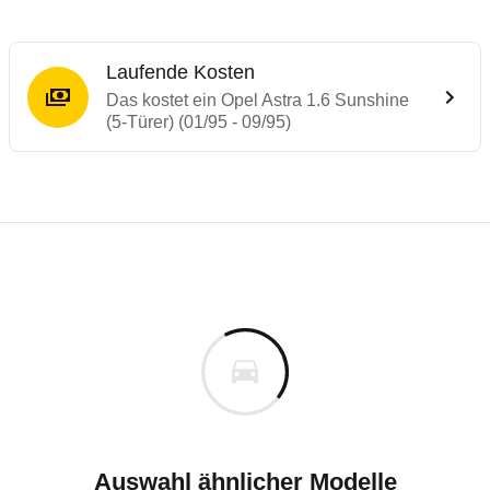
Laufende Kosten
Das kostet ein Opel Astra 1.6 Sunshine
(5-Türer) (01/95 - 09/95)
Laufende Kosten
Rückrufe & Mängel des Opel Astra
Technische Daten des
Opel Astra 1.6 Suns
Individuelle Berechnung
Berechnung
€
Alle Rückrufe
is
k.A.
Fahrzeugpreis
Hier können Sie sich zu den Rückrufen des Fahrzeuges 
ch
Haltedauer
1 PS)
Auswahl ähnlicher Modelle