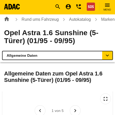
Navigation
Suche
Seiteninhalt
Fußzeile
Nothilfe
MENÜ
Rund ums Fahrzeug
Autokatalog
Marken
Opel Astra 1.6 Sunshine (5-
Türer) (01/95 - 09/95)
Allgemeine Daten
Allgemeine Daten
Allgemeine Daten zum
Opel Astra 1.6
Sunshine (5-Türer) (01/95 - 09/95)
Technische Daten
Laufende Kosten
Rückrufe & Mängel
1
von
5