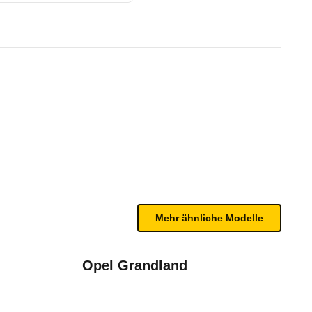
 Tekna+ Xtronic (5-Sitzer) (07
te Fahrzeug.
ch einer internen Prüfung werden die Mängel hier 
Mehr ähnliche Modelle
Opel Grandland