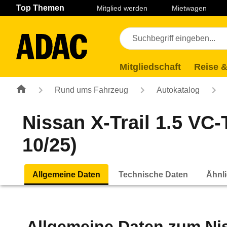
Navigation
Suche
Seiteninhalt
Fußzeile
Top Themen
Mitglied werden
Mietwagen
Mitgliedschaft
Reise &
Rund ums Fahrzeug
Autokatalog
Nissan X-Trail 1.5 VC-
10/25)
Allgemeine Daten
Technische Daten
Ähnli
Allgemeine Daten zum
Ni