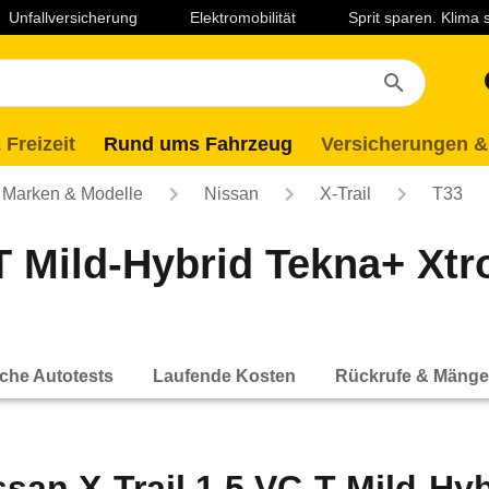
Unfallversicherung
Elektromobilität
Sprit sparen. Klima
 Freizeit
Rund ums Fahrzeug
Versicherungen &
Marken & Modelle
Nissan
X-Trail
T33
T Mild-Hybrid Tekna+ Xtron
che Autotests
Laufende Kosten
Rückrufe & Mänge
ssan X-Trail 1.5 VC-T Mild-Hyb