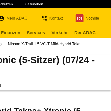
 schützen
Gesundheit
Mein ADAC
Kontakt
Nothilfe
 Finanzen
Services
Verkehr
Der ADAC
Nissan X-Trail 1.5 VC-T Mild-Hybrid Tekn…
ic (5-Sitzer) (07/24 -
l
rid Tekna+ Xtronic (5-