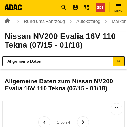
Navigation
Suche
Seiteninhalt
Fußzeile
Nothilfe
MENÜ
Rund ums Fahrzeug
Autokatalog
Marken
Nissan NV200 Evalia 16V 110
Tekna (07/15 - 01/18)
Allgemeine Daten
Allgemeine Daten
Allgemeine Daten zum
Nissan NV200
Evalia 16V 110 Tekna (07/15 - 01/18)
Technische Daten
Ähnliche Autotests
Laufende Kosten
1
von
4