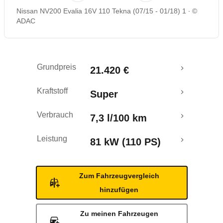
Nissan NV200 Evalia 16V 110 Tekna (07/15 - 01/18) 1
©
Rückrufe & Mängel
ADAC
Crashtest
Grundpreis
21.420 €
Kraftstoff
Super
Verbrauch
7,3 l/100 km
Leistung
81 kW (110 PS)
Zum Fahrzeugvergleich
hinzufügen
Zu meinen Fahrzeugen