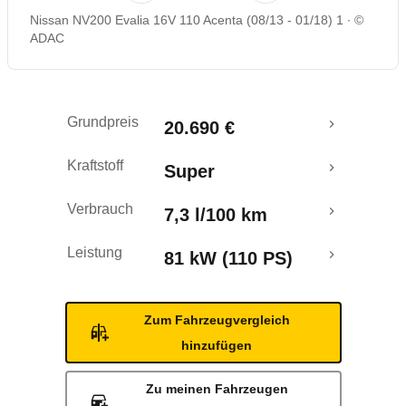
Nissan NV200 Evalia 16V 110 Acenta (08/13 - 01/18) 1
©
Rückrufe & Mängel
ADAC
Crashtest
Grundpreis
20.690 €
Kraftstoff
Super
Verbrauch
7,3 l/100 km
Leistung
81 kW (110 PS)
Zum Fahrzeugvergleich
hinzufügen
Zu meinen Fahrzeugen