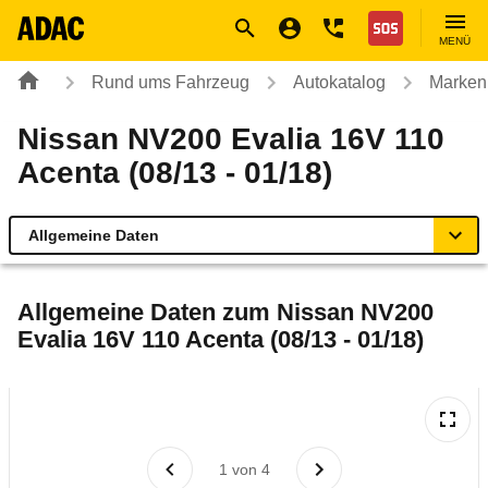
Navigation
Suche
Seiteninhalt
Fußzeile
Nothilfe
MENÜ
Rund ums Fahrzeug
Autokatalog
Marken
Nissan NV200 Evalia 16V 110
Acenta (08/13 - 01/18)
Allgemeine Daten
Allgemeine Daten
Allgemeine Daten zum
Nissan NV200
Evalia 16V 110 Acenta (08/13 - 01/18)
Technische Daten
Ähnliche Autotests
Laufende Kosten
1
von
4