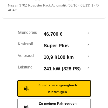
Nissan 370Z Roadster Pack Automatik (03/10 - 03/13) 1
©
Rückrufe & Mängel
ADAC
Ecotest
Grundpreis
46.700 €
Kraftstoff
Super Plus
Verbrauch
10,9 l/100 km
Leistung
241 kW (328 PS)
Zum Fahrzeugvergleich
hinzufügen
Zu meinen Fahrzeugen