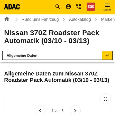
Navigation
Suche
Seiteninhalt
Fußzeile
Nothilfe
MENÜ
Rund ums Fahrzeug
Autokatalog
Marken
Nissan 370Z Roadster Pack
Automatik (03/10 - 03/13)
Allgemeine Daten
Allgemeine Daten
Allgemeine Daten zum
Nissan 370Z
Roadster Pack Automatik (03/10 - 03/13)
Technische Daten
Ähnliche Autotests
Laufende Kosten
1
von
5