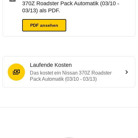
370Z Roadster Pack Automatik (03/10 -
03/13) als PDF.
PDF ansehen
Laufende Kosten
Das kostet ein Nissan 370Z Roadster
Pack Automatik (03/10 - 03/13)
Testergebnisse von ähnlichen Autos
Laufende Kosten
Rückrufe & Mängel des Nissan 370Z
ADAC Ecotest
Technische Daten des
Nissan 370Z Roadst
Hier finden Sie eine Übersicht aller Autotests aus de
Der ADAC Ecotest hilft, die Umweltfreundlichkeit von