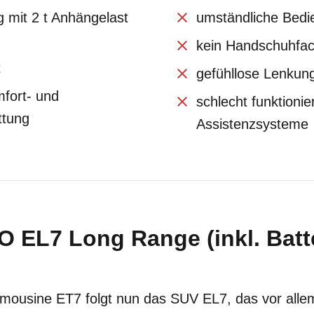
 mit 2 t Anhängelast
umständliche Bedi
kein Handschuhfa
t
gefühllose Lenkun
fort- und
schlecht funktioni
ttung
Assistenzsysteme
O EL7 Long Range (inkl. Batte
imousine ET7 folgt nun das SUV EL7, das vor alle