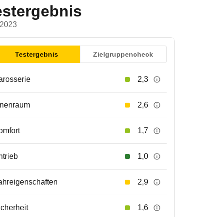
estergebnis
 2023
Testergebnis
Zielgruppencheck
arosserie
2,3
nnenraum
2,6
omfort
1,7
ntrieb
1,0
ahreigenschaften
2,9
icherheit
1,6