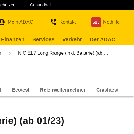
 schützen
Gesundheit
Mein ADAC
Kontakt
Nothilfe
 Finanzen
Services
Verkehr
Der ADAC
n
NIO EL7 Long Range (inkl. Batterie) (ab …
l
Ecotest
Reichweitenrechner
Crashtest
rie) (ab 01/23)