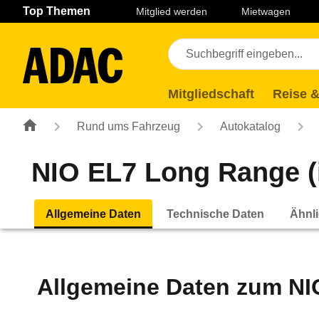
Navigation
Suche
Seiteninhalt
Fußzeile
Top Themen
Mitglied werden
Mietwagen
Mitgliedschaft
Reise &
Rund ums Fahrzeug
Autokatalog
NIO EL7 Long Range (in
Allgemeine Daten
Technische Daten
Ähnli
Allgemeine Daten zum
NI