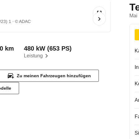
T
Mai
/23) 1
© ADAC
00 km
480 kW (653 PS)
K
Leistung
I
Zu meinen Fahrzeugen hinzufügen
K
odelle
A
F
S