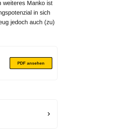
n weiteres Manko ist
gspotenzial in sich
zeug jedoch auch (zu)
PDF ansehen