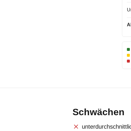
U
A
Schwächen
unterdurchschnittl