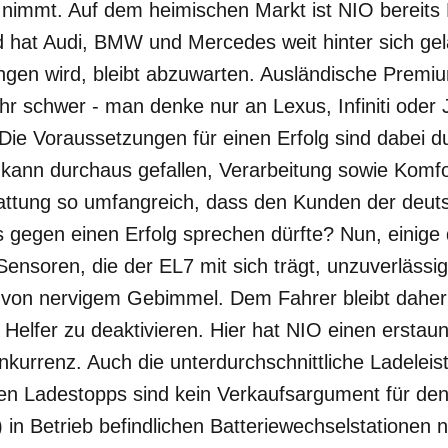
r nimmt. Auf dem heimischen Markt ist NIO bereits
hat Audi, BMW und Mercedes weit hinter sich gel
ingen wird, bleibt abzuwarten. Ausländische Premi
r schwer - man denke nur an Lexus, Infiniti oder 
 Die Voraussetzungen für einen Erfolg sind dabei 
ann durchaus gefallen, Verarbeitung sowie Komfo
attung so umfangreich, dass den Kunden der deut
egen einen Erfolg sprechen dürfte? Nun, einige
 Sensoren, die der EL7 mit sich trägt, unzuverläs
von nervigem Gebimmel. Dem Fahrer bleibt daher 
e Helfer zu deaktivieren. Hier hat NIO einen erstau
kurrenz. Auch die unterdurchschnittliche Ladeleis
en Ladestopps sind kein Verkaufsargument für den
 in Betrieb befindlichen Batteriewechselstationen n