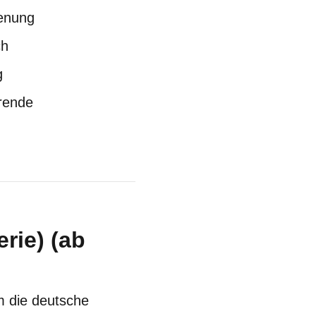
enung
ch
g
erende
rie) (ab
m die deutsche