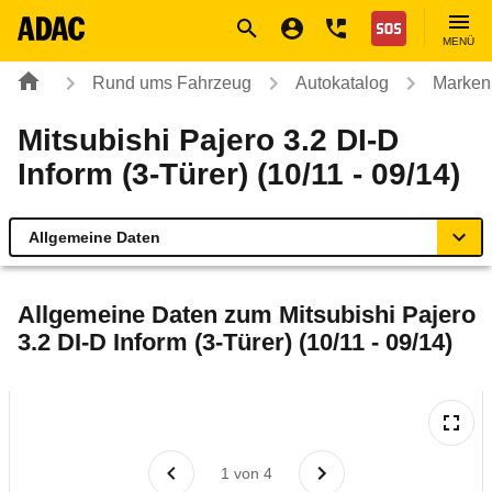
Navigation
Suche
Seiteninhalt
Fußzeile
Nothilfe
MENÜ
Rund ums Fahrzeug
Autokatalog
Marken
Mitsubishi Pajero 3.2 DI-D
Inform (3-Türer) (10/11 - 09/14)
Allgemeine Daten
Allgemeine Daten
Allgemeine Daten zum
Mitsubishi Pajero
3.2 DI-D Inform (3-Türer) (10/11 - 09/14)
Technische Daten
Ähnliche Autotests
Laufende Kosten
1
von
4