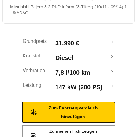
Mitsubishi Pajero 3.2 DI-D Inform (3-Türer) (10/11 - 09/14) 1
Rückrufe & Mängel
© ADAC
Grundpreis
31.990 €
Kraftstoff
Diesel
Verbrauch
7,8 l/100 km
Leistung
147 kW (200 PS)
Zum Fahrzeugvergleich
hinzufügen
Zu meinen Fahrzeugen