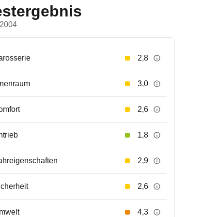
estergebnis
 2004
arosserie
2,8
nnenraum
3,0
omfort
2,6
ntrieb
1,8
ahreigenschaften
2,9
icherheit
2,6
mwelt
4,3