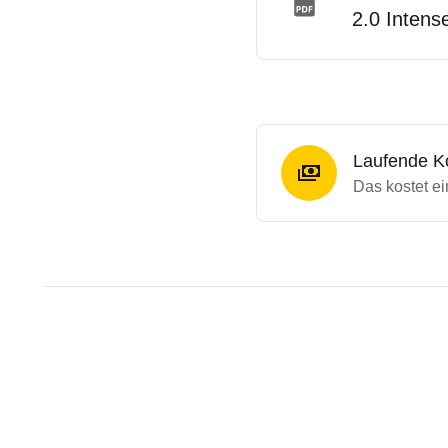
2.0 Intens
Laufende K
Das kostet ei
Testergebnisse von ähnliche
Laufende Kosten
Rückrufe & Mängel des Mitsu
Technische Daten des
Mitsu
Hier finden Sie eine Übersicht aller Autotests au
Individuelle Berechnung
Berechnung