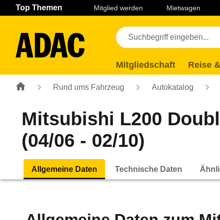
Navigation
Suche
Seiteninhalt
Fußzeile
Top Themen
Mitglied werden
Mietwagen
Mitgliedschaft
Reise &
Rund ums Fahrzeug
Autokatalog
Mitsubishi L200 Doubl
(04/06 - 02/10)
Allgemeine Daten
Technische Daten
Ähnli
Allgemeine Daten zum
Mi