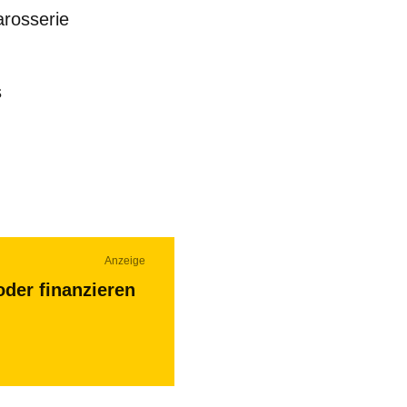
arosserie
s
Anzeige
oder finanzieren