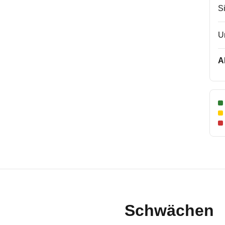
S
U
A
Schwächen