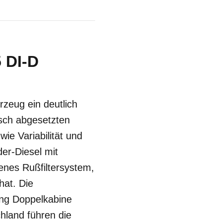
 DI-D
rzeug ein deutlich
isch abgesetzten
ie Variabilität und
der-Diesel mit
enes Rußfiltersystem,
at. Die
tung Doppelkabine
chland führen die