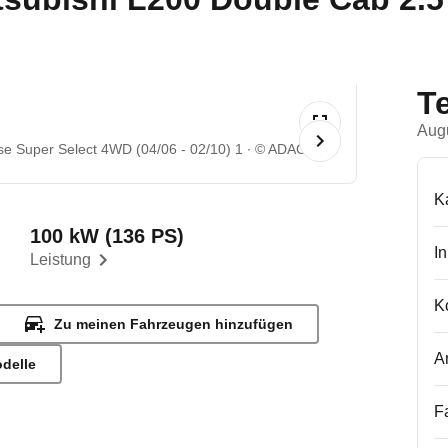
T
Aug
se Super Select 4WD (04/06 - 02/10) 1
© ADAC
K
100 kW (136 PS)
I
Leistung
K
Zu meinen Fahrzeugen hinzufügen
A
odelle
F