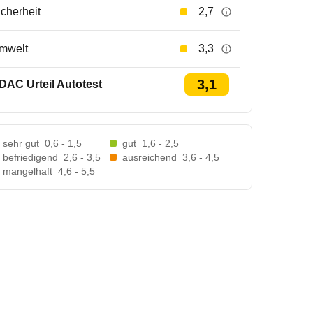
icherheit
2,7
mwelt
3,3
3,1
DAC Urteil Autotest
sehr gut
0,6 - 1,5
gut
1,6 - 2,5
befriedigend
2,6 - 3,5
ausreichend
3,6 - 4,5
mangelhaft
4,6 - 5,5