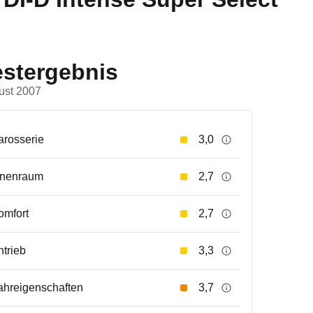
estergebnis
ust 2007
arosserie
3,0
nnenraum
2,7
omfort
2,7
ntrieb
3,3
ahreigenschaften
3,7