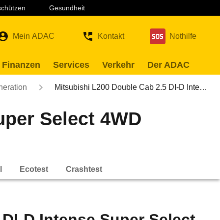
 schützen
Gesundheit
Mein ADAC
Kontakt
Nothilfe
 Finanzen
Services
Verkehr
Der ADAC
neration
Mitsubishi L200 Double Cab 2.5 DI-D Inte…
Super Select 4WD
l
Ecotest
Crashtest
 DI-D Intense Super Select