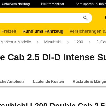
Unfallversicherung
Elektromobilität
Sprit sparen. Klima
 Freizeit
Rund ums Fahrzeug
Versicherungen &
Marken & Modelle
Mitsubishi
L200
2. Ge
e Cab 2.5 DI-D Intense 
che Autotests
Laufende Kosten
Rückrufe & Mänge
tsubishi L200 Double Cab 2.5