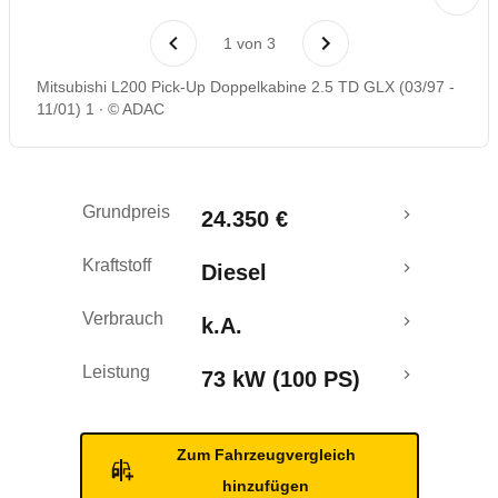
Rückrufe & Mängel
1
von
3
Mitsubishi L200 Pick-Up Doppelkabine 2.5 TD GLX (03/97 -
11/01) 1
© ADAC
Grundpreis
24.350 €
Kraftstoff
Diesel
Verbrauch
k.A.
Leistung
73 kW (100 PS)
Zum Fahrzeugvergleich
hinzufügen