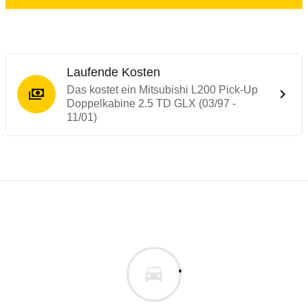
Laufende Kosten
Das kostet ein Mitsubishi L200 Pick-Up
Doppelkabine 2.5 TD GLX (03/97 -
11/01)
Laufende Kosten
Rückrufe & Mängel des Mitsubishi L200
Technische Daten des
Mitsubishi L200 Pi
Individuelle Berechnung
Berechnung
€
Keine gemeldeten Mängel
is
24.700 €
Fahrzeugpreis
Aktuell liegen uns keine Informationen zu Mängeln vo