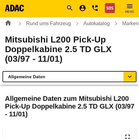
Navigation
Suche
Seiteninhalt
Fußzeile
Nothilfe
MENÜ
Rund ums Fahrzeug
Autokatalog
Marken
Mitsubishi L200 Pick-Up
Doppelkabine 2.5 TD GLX
(03/97 - 11/01)
Allgemeine Daten
Allgemeine Daten
Allgemeine Daten zum
Mitsubishi L200
Pick-Up Doppelkabine 2.5 TD GLX (03/97
Technische Daten
- 11/01)
Laufende Kosten