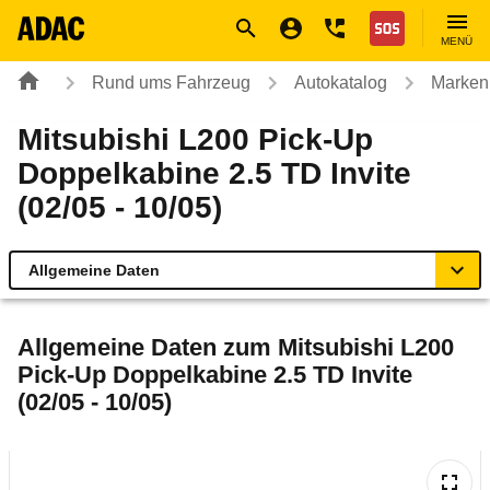
Navigation
Suche
Seiteninhalt
Fußzeile
Nothilfe
MENÜ
Rund ums Fahrzeug
Autokatalog
Marken
Mitsubishi L200 Pick-Up
Doppelkabine 2.5 TD Invite
(02/05 - 10/05)
Allgemeine Daten
Allgemeine Daten
Allgemeine Daten zum
Mitsubishi L200
Pick-Up Doppelkabine 2.5 TD Invite
Technische Daten
(02/05 - 10/05)
Laufende Kosten