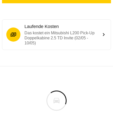
Laufende Kosten
Das kostet ein Mitsubishi L200 Pick-Up
Doppelkabine 2.5 TD Invite (02/05 -
10/05)
Laufende Kosten
Rückrufe & Mängel des Mitsubishi L200
Technische Daten des
Mitsubishi L200 Pi
Individuelle Berechnung
Berechnung
€
Keine gemeldeten Mängel
is
23.080 €
Fahrzeugpreis
Aktuell liegen uns keine Informationen zu Mängeln vo