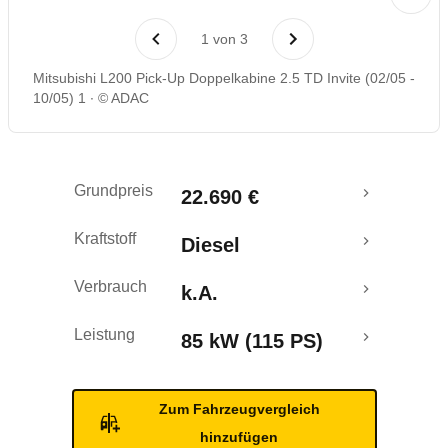
Rückrufe & Mängel
1
von
3
Mitsubishi L200 Pick-Up Doppelkabine 2.5 TD Invite (02/05 -
10/05) 1
© ADAC
Grundpreis
22.690 €
Kraftstoff
Diesel
Verbrauch
k.A.
Leistung
85 kW (115 PS)
Zum Fahrzeugvergleich
hinzufügen