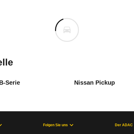
bishi L200
bishi L200 Pick-Up Club Cab 2
n vor. Lassen Sie uns gerne wissen, wenn Sie Pro
lle
B-Serie
Nissan Pickup
Folgen Sie uns
Der ADAC