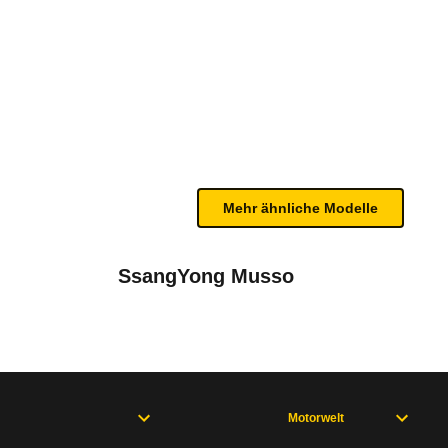
.5 TD Intense (02/05 - 04/06)
bleme mit Ihrem Fahrzeug haben. Ihre Meldungen w
Mehr ähnliche Modelle
SsangYong Musso
Motorwelt