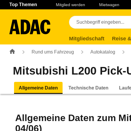
Navigation
Suche
Seiteninhalt
Fußzeile
Top Themen
Mitglied werden
Mietwagen
Mitgliedschaft
Reise &
Rund ums Fahrzeug
Autokatalog
Mitsubishi L200 Pick-U
Allgemeine Daten
Technische Daten
Lauf
Allgemeine Daten zum
Mi
04/06)