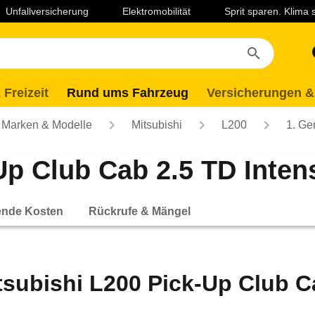
Unfallversicherung
Elektromobilität
Sprit sparen. Klima
 Freizeit
Rund ums Fahrzeug
Versicherungen &
Marken & Modelle
Mitsubishi
L200
1. Ge
p Club Cab 2.5 TD Intens
ende Kosten
Rückrufe & Mängel
tsubishi L200 Pick-Up Club Ca