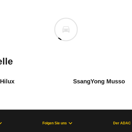
bishi L200
bishi L200 Pick-Up Doppelkab
n vor. Lassen Sie uns gerne wissen, wenn Sie Pro
lle
Hilux
SsangYong Musso
Folgen Sie uns
Der ADAC