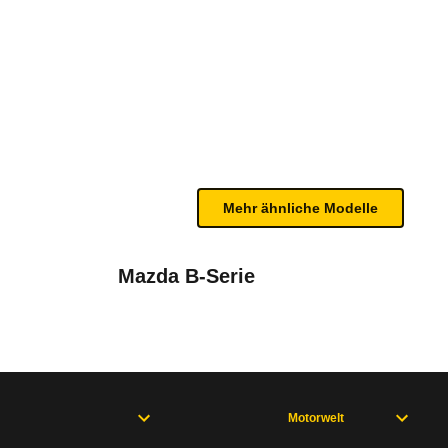
ine 2.5 TD GLX (11/01 - 02/0
bleme mit Ihrem Fahrzeug haben. Ihre Meldungen w
Mehr ähnliche Modelle
Mazda B-Serie
Motorwelt