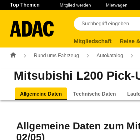
Navigation
Suche
Seiteninhalt
Fußzeile
Top Themen
Mitglied werden
Mietwagen
Mitgliedschaft
Reise &
Rund ums Fahrzeug
Autokatalog
Mitsubishi L200 Pick-
Allgemeine Daten
Technische Daten
Lauf
Allgemeine Daten zum
Mi
02/05)