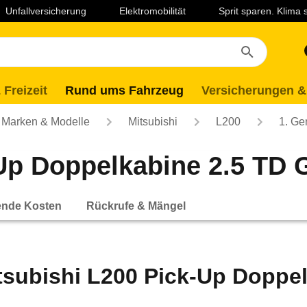
Unfallversicherung
Elektromobilität
Sprit sparen. Klima
 Freizeit
Rund ums Fahrzeug
Versicherungen &
Marken & Modelle
Mitsubishi
L200
1. Ge
Up Doppelkabine 2.5 TD G
ende Kosten
Rückrufe & Mängel
tsubishi L200 Pick-Up Doppel