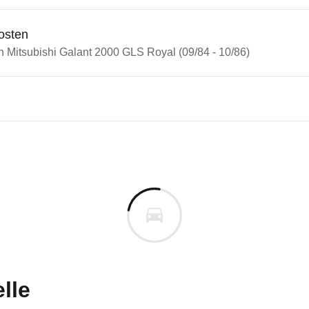
osten
n Mitsubishi Galant 2000 GLS Royal (09/84 - 10/86)
bishi Galant
bishi Galant 2000 GLS Royal (
n vor. Lassen Sie uns gerne wissen, wenn Sie Pro
lle