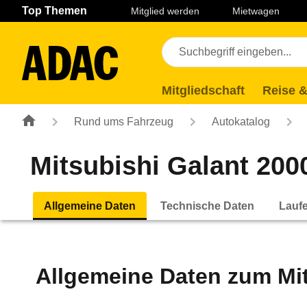
Navigation
Suche
Seiteninhalt
Fußzeile
Top Themen
Mitglied werden
Mietwagen
Mitgliedschaft
Reise &
Rund ums Fahrzeug
Autokatalog
Mitsubishi Galant 2000
Allgemeine Daten
Technische Daten
Lauf
Allgemeine Daten zum
Mi