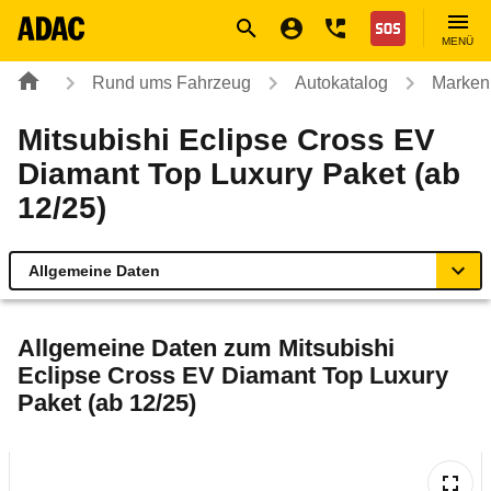
Navigation
Suche
Seiteninhalt
Fußzeile
Nothilfe
MENÜ
Rund ums Fahrzeug
Autokatalog
Marken
Mitsubishi Eclipse Cross EV
Diamant Top Luxury Paket (ab
12/25)
Allgemeine Daten
Allgemeine Daten
Allgemeine Daten zum
Mitsubishi
Eclipse Cross EV Diamant Top Luxury
Technische Daten
Paket (ab 12/25)
Laufende Kosten