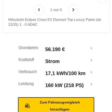
Rückrufe & Mängel
1
von
5
Reichweitenrechner
Mitsubishi Eclipse Cross EV Diamant Top Luxury Paket (ab
12/25) 1
© ADAC
Crashtest
Grundpreis
56.190 €
Kraftstoff
Strom
Verbrauch
17,1 kWh/100 km
Leistung
160 kW (218 PS)
Zum Fahrzeugvergleich
hinzufügen