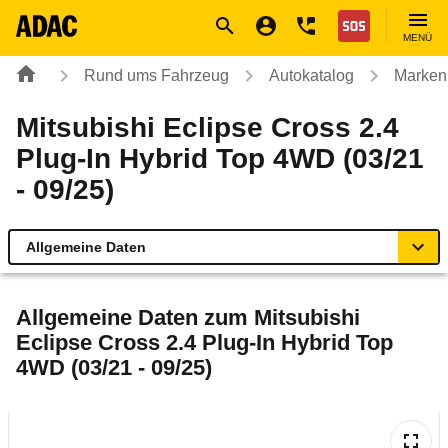
Navigation
Suche
Seiteninhalt
Fußzeile
Nothilfe
MENÜ
Rund ums Fahrzeug
Autokatalog
Marken
Mitsubishi Eclipse Cross 2.4
Plug-In Hybrid Top 4WD (03/21
- 09/25)
Allgemeine Daten
Allgemeine Daten
Allgemeine Daten zum
Mitsubishi
Eclipse Cross 2.4 Plug-In Hybrid Top
Technische Daten
4WD (03/21 - 09/25)
Ähnliche Autotests