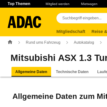
Navigation
Suche
Seiteninhalt
Fußzeile
Top Themen
Mitglied werden
Mietwagen
Mitgliedschaft
Reise &
Rund ums Fahrzeug
Autokatalog
Mitsubishi ASX 1.3 Tu
Allgemeine Daten
Technische Daten
Lauf
Allgemeine Daten zum
Mi