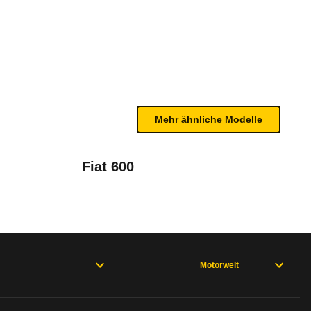
T (ab 04/26)
rer. Dazu kommen Kopfairbags, die auch die Rückba
bleme mit Ihrem Fahrzeug haben. Ihre Meldungen w
Mehr ähnliche Modelle
t (ab 2024)
Fiat 600
Motorwelt
rweisen und wo öfter der Pannenhelfer gefragt is