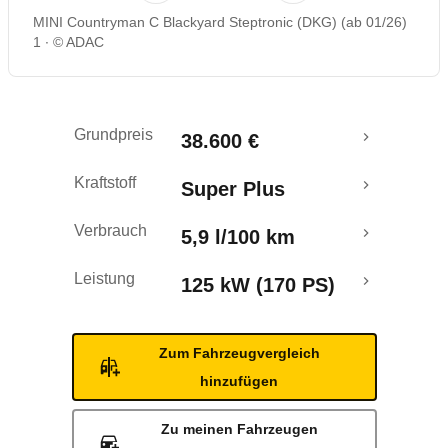
MINI Countryman C Blackyard Steptronic (DKG) (ab 01/26)
Rückrufe & Mängel
1
© ADAC
Crashtest
Grundpreis
38.600 €
Kraftstoff
Super Plus
Verbrauch
5,9 l/100 km
Leistung
125 kW (170 PS)
Zum Fahrzeugvergleich
hinzufügen
Zu meinen Fahrzeugen