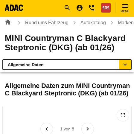
Navigation
Suche
Seiteninhalt
Fußzeile
Nothilfe
MENÜ
Rund ums Fahrzeug
Autokatalog
Marken
MINI Countryman C Blackyard
Steptronic (DKG) (ab 01/26)
Allgemeine Daten
Allgemeine Daten
Allgemeine Daten zum
MINI Countryman
C Blackyard Steptronic (DKG) (ab 01/26)
Technische Daten
Ähnliche Autotests
Laufende Kosten
1
von
8