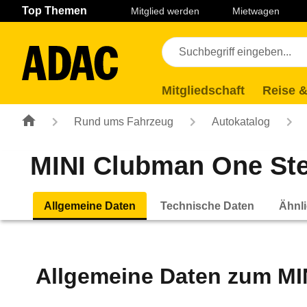
Navigation
Suche
Seiteninhalt
Fußzeile
Top Themen
Mitglied werden
Mietwagen
Mitgliedschaft
Reise &
Rund ums Fahrzeug
Autokatalog
MINI Clubman One Step
Allgemeine Daten
Technische Daten
Ähnli
Allgemeine Daten zum
MI