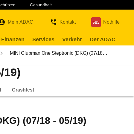
 schützen
Gesundheit
Mein ADAC
Kontakt
Nothilfe
 Finanzen
Services
Verkehr
Der ADAC
MINI Clubman One Steptronic (DKG) (07/18…
/19)
l
Crashtest
KG) (07/18 - 05/19)