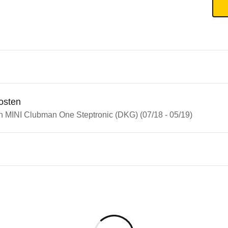
osten
in MINI Clubman One Steptronic (DKG) (07/18 - 05/19)
n Autos
 Clubman
Clubman One Steptronic (DKG)