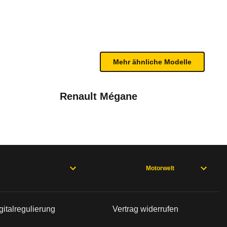
te Fahrzeug.
 aktiven Sicherheit. Er erreicht nur 4 Sterne. Se
n sind, entnehmen Sie bitte dem Rückruf, da häufi
Mehr ähnliche Modelle
Renault Mégane
Motorwelt
03/14 - 02/18), Paceman R61 (03/13 - 11/16), Paceman R61 (07/
bleme mit Ihrem Fahrzeug haben. Ihre Meldungen w
gitalregulierung
Vertrag widerrufen