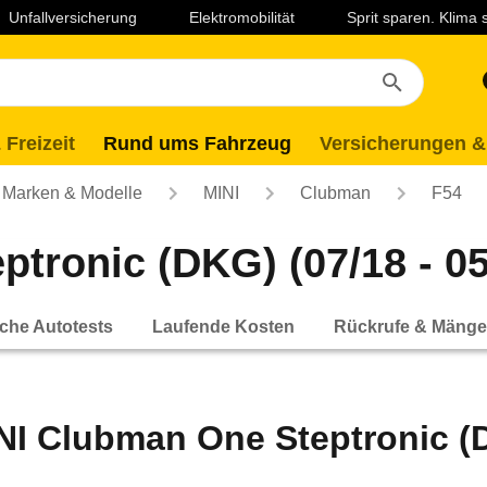
Unfallversicherung
Elektromobilität
Sprit sparen. Klima
 Freizeit
Rund ums Fahrzeug
Versicherungen &
Marken & Modelle
MINI
Clubman
F54
tronic (DKG) (07/18 - 05
che Autotests
Laufende Kosten
Rückrufe & Mänge
NI Clubman One Steptronic (D