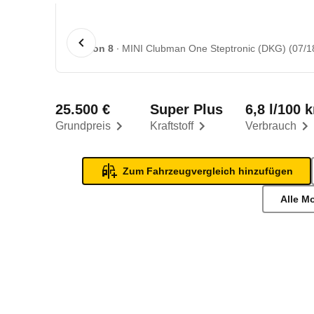
1 von 8
MINI Clubman One Steptronic (DKG) (07/18
25.500 €
Super Plus
6,8 l/100 
Grundpreis
Kraftstoff
Verbrauch
Zum Fahrzeugvergleich hinzufügen
Alle M