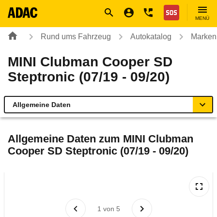
Navigation
Suche
Seiteninhalt
Fußzeile
Nothilfe
MENÜ
Rund ums Fahrzeug
Autokatalog
Marken
MINI Clubman Cooper SD
Steptronic (07/19 - 09/20)
Allgemeine Daten
Allgemeine Daten
Allgemeine Daten zum
MINI Clubman
Cooper SD Steptronic (07/19 - 09/20)
Technische Daten
Laufende Kosten
Rückrufe & Mängel
1
von
5