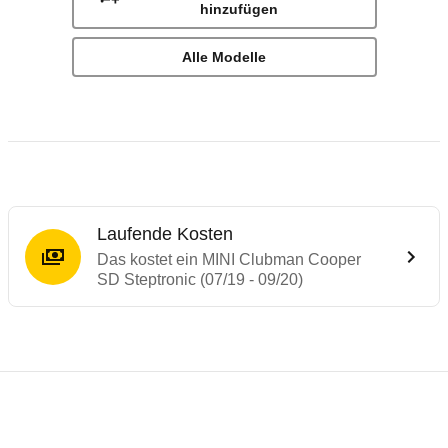
hinzufügen
Alle Modelle
Laufende Kosten
Das kostet ein MINI Clubman Cooper
SD Steptronic (07/19 - 09/20)
Laufende Kosten
Rückrufe & Mängel des MINI Clubman
Technische Daten des
MINI Clubman Coope