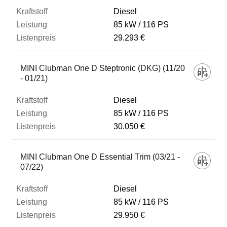
Diesel
85 kW
116 PS
29.293 €
MINI Clubman One D Steptronic (DKG) (11/20
- 01/21)
Diesel
85 kW
116 PS
30.050 €
MINI Clubman One D Essential Trim (03/21 -
07/22)
Diesel
85 kW
116 PS
29.950 €