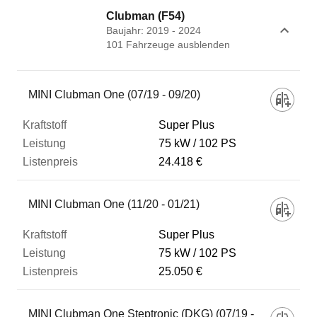
Clubman (F54)
Baujahr: 2019 - 2024
101
Fahrzeug
e
ausblenden
Fahrzeug
MINI Clubman One (07/19 - 09/20)
Super Plus
Kraftstoff
75 kW
102 PS
24.418 €
Leistung
MINI Clubman One (11/20 - 01/21)
Listenpreis
Super Plus
75 kW
102 PS
25.050 €
Zum Vergleich hinzufügen
MINI Clubman One Steptronic (DKG) (07/19 -