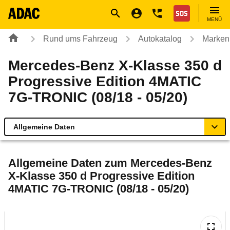
Navigation
Suche
Seiteninhalt
Fußzeile
Nothilfe
MENÜ
Rund ums Fahrzeug
Autokatalog
Marken
Mercedes-Benz X-Klasse 350 d
Progressive Edition 4MATIC
7G-TRONIC (08/18 - 05/20)
Allgemeine Daten
Allgemeine Daten
Allgemeine Daten zum
Mercedes-Benz
X-Klasse 350 d Progressive Edition
Technische Daten
4MATIC 7G-TRONIC (08/18 - 05/20)
Rückrufe & Mängel