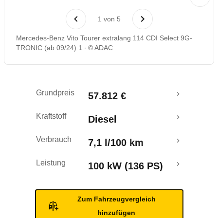
Rückrufe & Mängel
1
von
5
Mercedes-Benz Vito Tourer extralang 114 CDI Select 9G-
TRONIC (ab 09/24) 1
© ADAC
Grundpreis
57.812 €
Kraftstoff
Diesel
Verbrauch
7,1 l/100 km
Leistung
100 kW (136 PS)
Zum Fahrzeugvergleich
hinzufügen