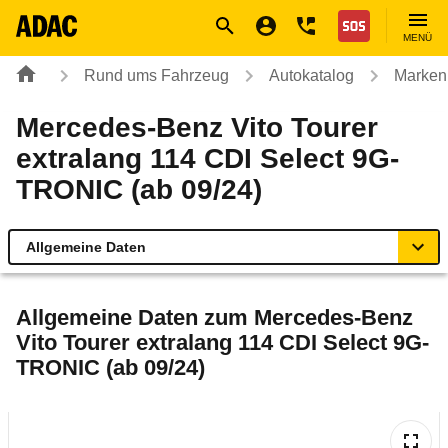
Navigation
Suche
Seiteninhalt
Fußzeile
Nothilfe
MENÜ
Rund ums Fahrzeug
Autokatalog
Marken
Mercedes-Benz Vito Tourer
extralang 114 CDI Select 9G-
TRONIC (ab 09/24)
Allgemeine Daten
Allgemeine Daten
Allgemeine Daten zum
Mercedes-Benz
Vito Tourer extralang 114 CDI Select 9G-
Technische Daten
TRONIC (ab 09/24)
Laufende Kosten