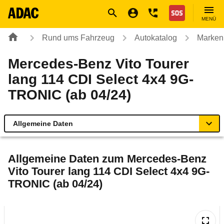
Navigation
Suche
Seiteninhalt
Fußzeile
Nothilfe
MENÜ
Rund ums Fahrzeug
Autokatalog
Marken
Mercedes-Benz Vito Tourer
lang 114 CDI Select 4x4 9G-
TRONIC (ab 04/24)
Allgemeine Daten
Allgemeine Daten
Allgemeine Daten zum
Mercedes-Benz
Vito Tourer lang 114 CDI Select 4x4 9G-
Technische Daten
TRONIC (ab 04/24)
Laufende Kosten