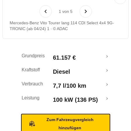
Rückrufe & Mängel
1
von
5
Mercedes-Benz Vito Tourer lang 114 CDI Select 4x4 9G-
TRONIC (ab 04/24) 1
© ADAC
Grundpreis
61.157 €
Kraftstoff
Diesel
Verbrauch
7,7 l/100 km
Leistung
100 kW (136 PS)
Zum Fahrzeugvergleich
hinzufügen