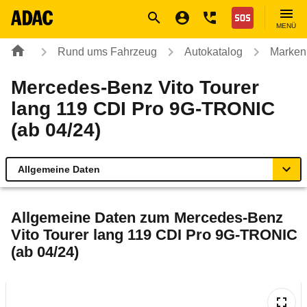
Navigation
Suche
Seiteninhalt
Fußzeile
Nothilfe
MENÜ
Rund ums Fahrzeug
Autokatalog
Marken
Mercedes-Benz Vito Tourer
lang 119 CDI Pro 9G-TRONIC
(ab 04/24)
Allgemeine Daten
Allgemeine Daten
Allgemeine Daten zum
Mercedes-Benz
Vito Tourer lang 119 CDI Pro 9G-TRONIC
Technische Daten
(ab 04/24)
Laufende Kosten