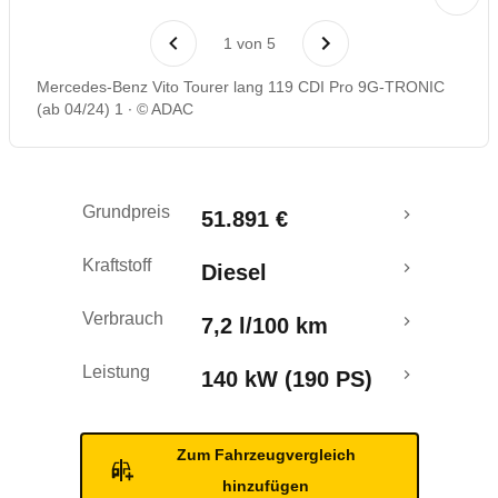
Rückrufe & Mängel
1
von
5
Mercedes-Benz Vito Tourer lang 119 CDI Pro 9G-TRONIC
(ab 04/24) 1
© ADAC
Grundpreis
51.891 €
Kraftstoff
Diesel
Verbrauch
7,2 l/100 km
Leistung
140 kW (190 PS)
Zum Fahrzeugvergleich
hinzufügen