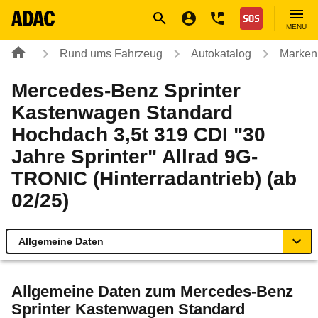
Navigation
Suche
Seiteninhalt
Fußzeile
Nothilfe
MENÜ
Rund ums Fahrzeug
Autokatalog
Marken
Mercedes-Benz Sprinter
Kastenwagen Standard
Hochdach 3,5t 319 CDI "30
Jahre Sprinter" Allrad 9G-
TRONIC (Hinterradantrieb) (ab
02/25)
Allgemeine Daten
Allgemeine Daten
Allgemeine Daten zum
Mercedes-Benz
Sprinter Kastenwagen Standard
Technische Daten