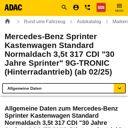
Navigation
Suche
Seiteninhalt
Fußzeile
Nothilfe
MENÜ
Rund ums Fahrzeug
Autokatalog
Marken
Mercedes-Benz Sprinter
Kastenwagen Standard
Normaldach 3,5t 317 CDI "30
Jahre Sprinter" 9G-TRONIC
(Hinterradantrieb) (ab 02/25)
Allgemeine Daten
Allgemeine Daten
Allgemeine Daten zum
Mercedes-Benz
Sprinter Kastenwagen Standard
Technische Daten
Normaldach 3,5t 317 CDI "30 Jahre