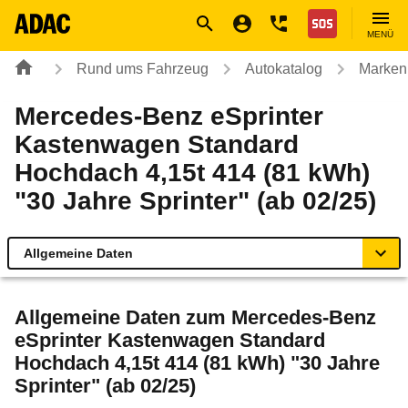
Navigation
Suche
Seiteninhalt
Fußzeile
Nothilfe
MENÜ
Rund ums Fahrzeug
Autokatalog
Marken
Mercedes-Benz eSprinter
Kastenwagen Standard
Hochdach 4,15t 414 (81 kWh)
"30 Jahre Sprinter" (ab 02/25)
Allgemeine Daten
Allgemeine Daten
Allgemeine Daten zum
Mercedes-Benz
eSprinter Kastenwagen Standard
Technische Daten
Hochdach 4,15t 414 (81 kWh) "30 Jahre
Sprinter" (ab 02/25)
Rückrufe & Mängel