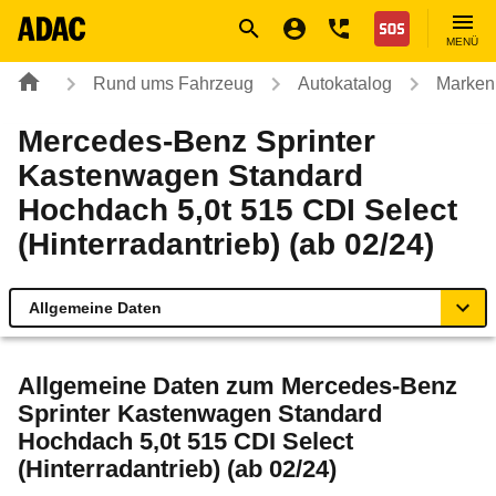
Navigation
Suche
Seiteninhalt
Fußzeile
Nothilfe
MENÜ
Rund ums Fahrzeug
Autokatalog
Marken
Mercedes-Benz Sprinter
Kastenwagen Standard
Hochdach 5,0t 515 CDI Select
(Hinterradantrieb) (ab 02/24)
Allgemeine Daten
Allgemeine Daten
Allgemeine Daten zum
Mercedes-Benz
Sprinter Kastenwagen Standard
Technische Daten
Hochdach 5,0t 515 CDI Select
(Hinterradantrieb) (ab 02/24)
Rückrufe & Mängel