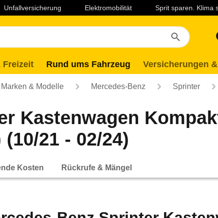
Unfallversicherung
Elektromobilität
Sprit sparen. Klima
 Freizeit
Rund ums Fahrzeug
Versicherungen &
Marken & Modelle
Mercedes-Benz
Sprinter
er Kastenwagen Kompakt
 (10/21 - 02/24)
ende Kosten
Rückrufe & Mängel
rcedes-Benz Sprinter Kaste