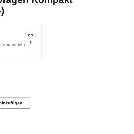
)
erradantrieb)
hinzufügen