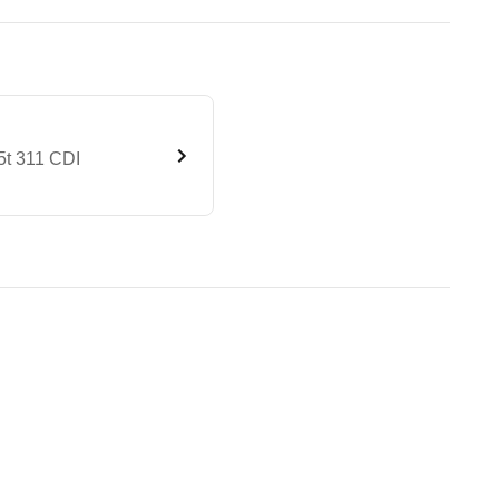
5t 311 CDI
en Kompakt Hochdach 3,5t 311