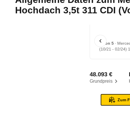
Hochdach 3,5t 311 CDI (Vo
1 von 5
Merced
(10/21 - 02/24) 
48.093 €
Grundpreis
Zum F