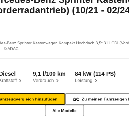
rderradantrieb) (10/21 - 02/24
es-Benz Sprinter Kastenwagen Kompakt Hochdach 3,5t 311 CDI (Vord
1
© ADAC
Diesel
9,1 l/100 km
84 kW (114 PS)
Kraftstoff
Verbrauch
Leistung
ahrzeugvergleich hinzufügen
Zu meinen Fahrzeugen 
Alle Modelle