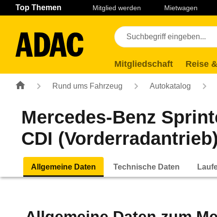
Navigation
Suche
Seiteninhalt
Fußzeile
Top Themen
Mitglied werden
Mietwagen
Mitgliedschaft
Reise &
Rund ums Fahrzeug
Autokatalog
Mercedes-Benz Sprint
CDI (Vorderradantrieb)
Allgemeine Daten
Technische Daten
Lauf
Allgemeine Daten zum
Me