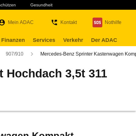
 schützen
Gesundheit
Mein ADAC
Kontakt
Nothilfe
 Finanzen
Services
Verkehr
Der ADAC
907/910
Mercedes-Benz Sprinter Kastenwagen Ko
 Hochdach 3,5t 311
nwagen Kompakt