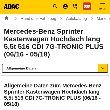
Navigation
Suche
Seiteninhalt
Fußzeile
Nothilfe
MENÜ
Rund ums Fahrzeug
Autokatalog
Marken
Mercedes-Benz Sprinter
Kastenwagen Hochdach lang
5,5t 516 CDI 7G-TRONIC PLUS
(06/16 - 05/18)
Allgemeine Daten
Allgemeine Daten
Allgemeine Daten zum
Mercedes-Benz
Sprinter Kastenwagen Hochdach lang
Technische Daten
5,5t 516 CDI 7G-TRONIC PLUS (06/16 -
05/18)
Rückrufe & Mängel