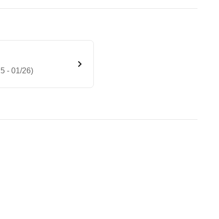
 - 01/26)
4MATIC 9G-TRONIC (04/25 - 0
te Fahrzeug.