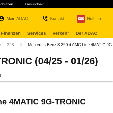
 schützen
Gesundheit
Mein ADAC
Kontakt
Nothilfe
 Finanzen
Services
Verkehr
Der ADAC
223
Mercedes-Benz S 350 d AMG Line 4MATIC 9
ONIC (04/25 - 01/26)
l
ine 4MATIC 9G-TRONIC