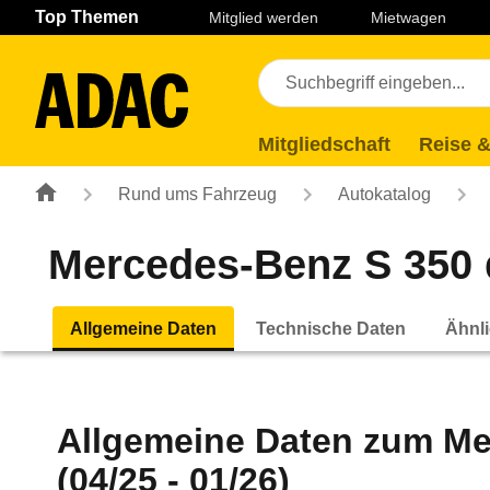
Navigation
Suche
Seiteninhalt
Fußzeile
Top Themen
Mitglied werden
Mietwagen
Mitgliedschaft
Reise &
Rund ums Fahrzeug
Autokatalog
Mercedes-Benz S 350 
Allgemeine Daten
Technische Daten
Ähnli
Allgemeine Daten zum
Me
(04/25 - 01/26)