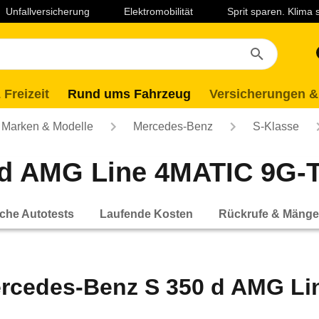
Unfallversicherung
Elektromobilität
Sprit sparen. Klima
 Freizeit
Rund ums Fahrzeug
Versicherungen &
Marken & Modelle
Mercedes-Benz
S-Klasse
d AMG Line 4MATIC 9G-TR
che Autotests
Laufende Kosten
Rückrufe & Mänge
rcedes-Benz S 350 d AMG L