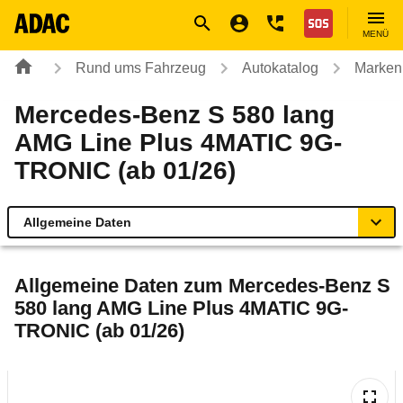
Navigation
Suche
Seiteninhalt
Fußzeile
Nothilfe
MENÜ
Rund ums Fahrzeug
Autokatalog
Marken
Mercedes-Benz S 580 lang
AMG Line Plus 4MATIC 9G-
TRONIC (ab 01/26)
Allgemeine Daten
Allgemeine Daten
Allgemeine Daten zum
Mercedes-Benz S
580 lang AMG Line Plus 4MATIC 9G-
Technische Daten
TRONIC (ab 01/26)
Laufende Kosten