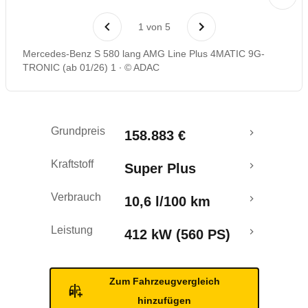
Rückrufe & Mängel
1
von
5
Mercedes-Benz S 580 lang AMG Line Plus 4MATIC 9G-
TRONIC (ab 01/26) 1
© ADAC
Grundpreis
158.883 €
Kraftstoff
Super Plus
Verbrauch
10,6 l/100 km
Leistung
412 kW (560 PS)
Zum Fahrzeugvergleich
hinzufügen