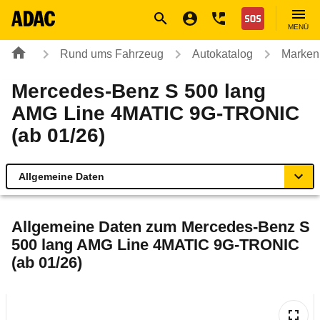
Navigation
Suche
Seiteninhalt
Fußzeile
Nothilfe
MENÜ
Rund ums Fahrzeug
Autokatalog
Marken
Mercedes-Benz S 500 lang
AMG Line 4MATIC 9G-TRONIC
(ab 01/26)
Allgemeine Daten
Allgemeine Daten
Allgemeine Daten zum
Mercedes-Benz S
500 lang AMG Line 4MATIC 9G-TRONIC
Technische Daten
(ab 01/26)
Laufende Kosten