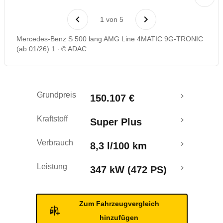
Rückrufe & Mängel
1
von
5
Mercedes-Benz S 500 lang AMG Line 4MATIC 9G-TRONIC
(ab 01/26) 1
© ADAC
Grundpreis
150.107 €
Kraftstoff
Super Plus
Verbrauch
8,3 l/100 km
Leistung
347 kW (472 PS)
Zum Fahrzeugvergleich
hinzufügen