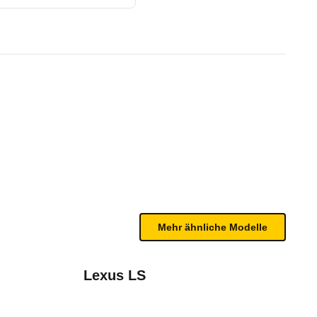
k (5-Gang) (01/93 - 06/93)
bleme mit Ihrem Fahrzeug haben. Ihre Meldungen w
Mehr ähnliche Modelle
Lexus LS