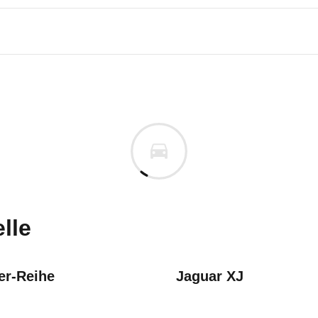
edes-Benz S-Klasse
des-Benz 300 SE 2.8 Automati
n vor. Lassen Sie uns gerne wissen, wenn Sie Pro
lle
r-Reihe
Jaguar XJ