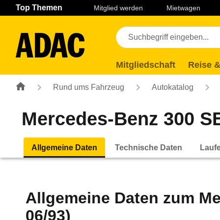
Navigation
Suche
Seiteninhalt
Fußzeile
Top Themen
Mitglied werden
Mietwagen
Mitgliedschaft
Reise &
Rund ums Fahrzeug
Autokatalog
Mercedes-Benz 300 SE 
Allgemeine Daten
Technische Daten
Lauf
Allgemeine Daten zum
Me
06/93)