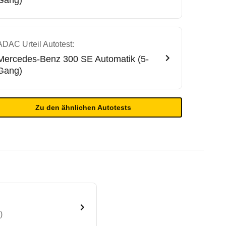
Gang)
ADAC Urteil Autotest:
Mercedes-Benz
300 SE Automatik (5-
Gang)
Zu den ähnlichen Autotests
)