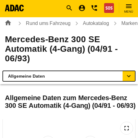
Navigation
Suche
Seiteninhalt
Fußzeile
Nothilfe
MENÜ
Rund ums Fahrzeug
Autokatalog
Marken
Mercedes-Benz 300 SE
Automatik (4-Gang) (04/91 -
06/93)
Allgemeine Daten
Allgemeine Daten
Allgemeine Daten zum
Mercedes-Benz
300 SE Automatik (4-Gang) (04/91 - 06/93)
Technische Daten
Laufende Kosten