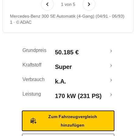
Rückrufe & Mängel
1
von
5
Mercedes-Benz 300 SE Automatik (4-Gang) (04/91 - 06/93)
1
© ADAC
Grundpreis
50.185 €
Kraftstoff
Super
Verbrauch
k.A.
Leistung
170 kW (231 PS)
Zum Fahrzeugvergleich
hinzufügen