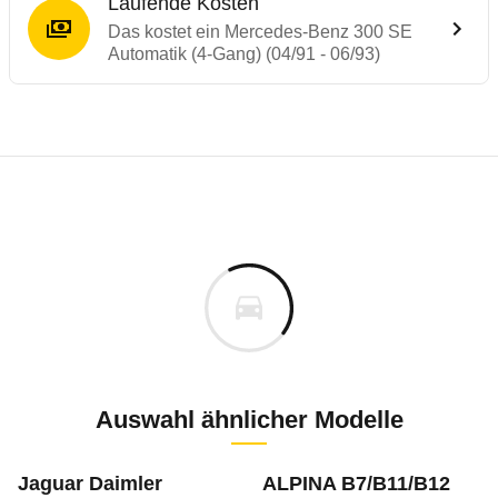
Laufende Kosten
Das kostet ein Mercedes-Benz 300 SE
Automatik (4-Gang) (04/91 - 06/93)
Laufende Kosten
Rückrufe & Mängel des Mercedes-Benz S-
Technische Daten des
Mercedes-Benz 300 
Individuelle Berechnung
Berechnung
Keine gemeldeten Mängel
s
k.A.
Fahrzeugpreis
Aktuell liegen uns keine Informationen zu Mängeln vo
Zur Mängelmeldung
Haltedauer
1 PS)
Auswahl ähnlicher Modelle
m
Jaguar Daimler
ALPINA B7/B11/B12